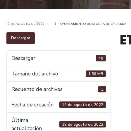
19 DE AGOSTO DE 2022
|
|
AYUNTAMIENTO DE SEGURA DE LA SIERRA
E
Descargar
Descargar
40
Tamaño del archivo
1.56 MB
Recuento de archivos
1
Fecha de creación
19 de agosto de 2022
Última
19 de agosto de 2022
actualización