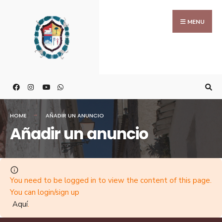
MENU
HOME
AÑADIR UN ANUNCIO
Añadir un anuncio
You need to be logged in to view the content of this page.
You can login/sign up
Aquí
.